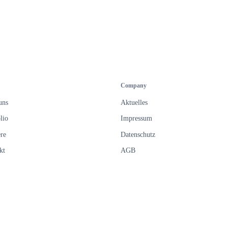
Newsletters durch die Alphamess GmbH
freiwillig und kann jederzeit mit Wirk
werden. Weitere Informationen finden 
unserer
Datenschutzerklärung
.
Company
uns
Aktuelles
lio
Impressum
re
Datenschutz
kt
AGB