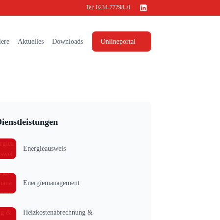
Tel:
0234-77798–0
iere
Aktuelles
Downloads
Onlineportal
ienstleistungen
Energieausweis
Energiemanagement
Heizkostenabrechnung &