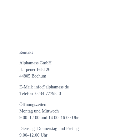
 zu. Diese Einwilligung ist
ung für die Zukunft widerrufen
Sie in
Kontakt
Alphamess GmbH
Harpener Feld 26
44805 Bochum
E-Mail: info@alphamess.de
Telefon: 0234-77798–0
Öffnungszeiten:
Montag und Mittwoch
9.00–12.00 und 14.00–16.00 Uhr
Dienstag, Donnerstag und Freitag
9.00–12.00 Uhr