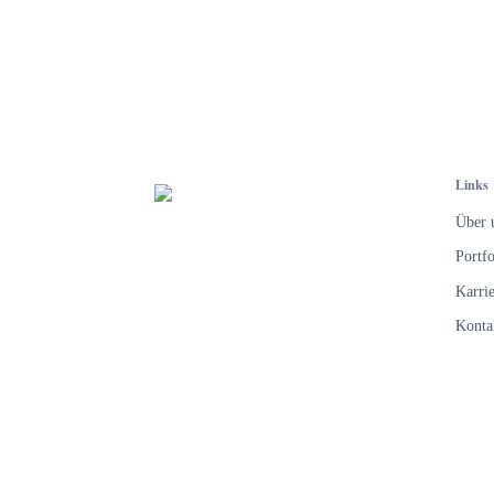
aus der Branche.
Links
Über 
Portfo
Karrie
Konta